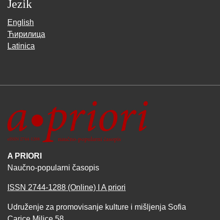
Jezik
English
Ћирилица
Latinica
A PRIORI
Naučno-popularni časopis
ISSN 2744-1288 (Online) I A priori
Udruženje za promovisanje kulture i mišljenja Sofia
Carice Milice 58