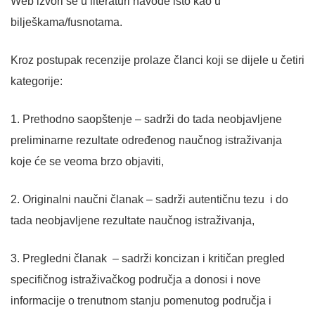
Web izvori se u literaturi navode isto kao u
bilješkama/fusnotama.
Kroz postupak recenzije prolaze članci koji se dijele u četiri
kategorije:
1. Prethodno saopštenje – sadrži do tada neobjavljene
preliminarne rezultate određenog naučnog istraživanja
koje će se veoma brzo objaviti,
2. Originalni naučni članak – sadrži autentičnu tezu i do
tada neobjavljene rezultate naučnog istraživanja,
3. Pregledni članak – sadrži koncizan i kritičan pregled
specifičnog istraživačkog područja a donosi i nove
informacije o trenutnom stanju pomenutog područja i