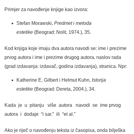
Primjer za navođenje knjige kao izvora:
Stefan Morawski,
Predmet i metoda
estetike
(Beograd: Nolit, 1974.), 35.
Kod knjiga koje imaju dva autora navodi se: ime i prezime
prvog autora i ime i prezime drugog autora, naslov rada
(grad izdavanja: izdavač, godina izdavanja), stranica. Npr:
Katherine E. Gilbert i Helmut Kuhn,
Istorija
estetike
(Beograd: Dereta, 2004.), 34.
Kada je u pitanju više autora navodi se ime prvog
autora i dodaje “i sar.” ili “et al.”
Ako je riječ o navođenju teksta iz časopisa, onda bilješka