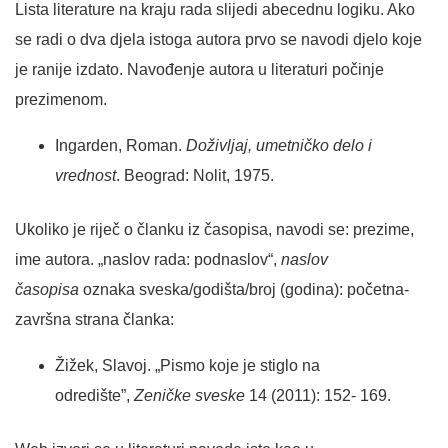
Lista literature na kraju rada slijedi abecednu logiku. Ako
se radi o dva djela istoga autora prvo se navodi djelo koje
je ranije izdato. Navođenje autora u literaturi počinje
prezimenom.
Ingarden, Roman.
Doživljaj, umetničko delo i
vrednost
. Beograd: Nolit, 1975.
Ukoliko je riječ o članku iz časopisa, navodi se: prezime,
ime autora. „naslov rada: podnaslov“,
naslov
časopisa
oznaka sveska/godišta/broj (godina): početna-
završna strana članka:
Žižek, Slavoj. „Pismo koje je stiglo na
odredište”,
Zeničke sveske
14 (2011): 152- 169.