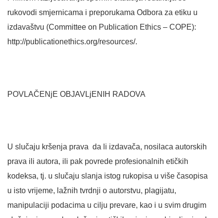
rukovodi smjernicama i preporukama Odbora za etiku u
izdavaštvu (Committee on Publication Ethics – COPE):
http://publicationethics.org/resources/.
POVLAČENjE OBJAVLjENIH RADOVA
U slučaju kršenja prava da li izdavača, nosilaca autorskih
prava ili autora, ili pak povrede profesionalnih etičkih
kodeksa, tj. u slučaju slanja istog rukopisa u više časopisa
u isto vrijeme, lažnih tvrdnji o autorstvu, plagijatu,
manipulaciji podacima u cilju prevare, kao i u svim drugim