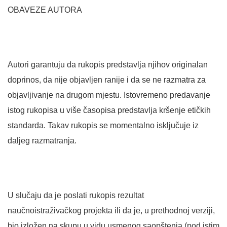
OBAVEZE AUTORA
Autori garantuju da rukopis predstavlja njihov originalan
doprinos, da nije objavljen ranije i da se ne razmatra za
objavljivanje na drugom mjestu. Istovremeno predavanje
istog rukopisa u više časopisa predstavlja kršenje etičkih
standarda. Takav rukopis se momentalno isključuje iz
daljeg razmatranja.
U slučaju da je poslati rukopis rezultat
naučnoistraživačkog projekta ili da je, u prethodnoj verziji,
bio izložen na skupu u vidu usmenog saopštenja (pod istim