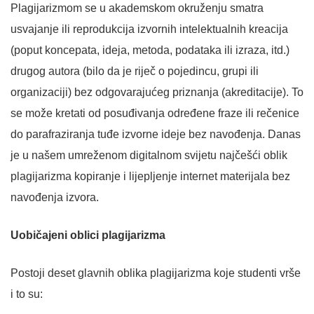
Plagijarizmom se u akademskom okruženju smatra
usvajanje ili reprodukcija izvornih intelektualnih kreacija
(poput koncepata, ideja, metoda, podataka ili izraza, itd.)
drugog autora (bilo da je riječ o pojedincu, grupi ili
organizaciji) bez odgovarajućeg priznanja (akreditacije). To
se može kretati od posuđivanja određene fraze ili rečenice
do parafraziranja tuđe izvorne ideje bez navođenja. Danas
je u našem umreženom digitalnom svijetu najčešći oblik
plagijarizma kopiranje i lijepljenje internet materijala bez
navođenja izvora.
Uobičajeni oblici plagijarizma
Postoji deset glavnih oblika plagijarizma koje studenti vrše
i to su: