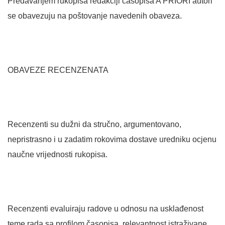
Predavanjem rukopisa redakciji časopisa A PRIORI autori
se obavezuju na poštovanje navedenih obaveza.
OBAVEZE RECENZENATA
Recenzenti su dužni da stručno, argumentovano,
nepristrasno i u zadatim rokovima dostave uredniku ocjenu
naučne vrijednosti rukopisa.
Recenzenti evaluiraju radove u odnosu na usklađenost
teme rada sa profilom časopisa, relevantnost istraživane