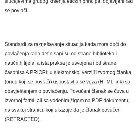
slučajevima grubog kršenja etičkih principa, objavljeni rad
se povlači.
Standardi za razrješavanje situacija kada mora doći do
povlačenja rada definisani su od strane biblioteka i
naučnih tijela, a ista praksa je usvojena i od strane
časopisa A PRIORI: u elektronskoj verziji izvornog članka
(onog koji se povlači) uspostavlja se veza (HTML link) sa
obavještenjem o povlačenju. Povučeni članak se čuva u
izvornoj formi, ali sa vodenim žigom na PDF dokumentu,
na svakoj stranici, koji ukazuje da je članak povučen
(RETRACTED).