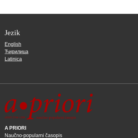
Jezik
English
Ћирилица
Latinica
A PRIORI
Naučno-popularni časopis