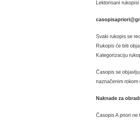
Lektorisani rukopisi
casopisapriori@g
Svaki rukopis se re
Rukopis će biti obja
Kategorizaciju ruko
Časopis se objavlju
naznačenim rokom u
Naknade za obrad
Časopis A priori ne 