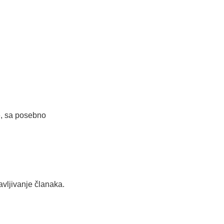
e, sa posebno
avlјivanje članaka.