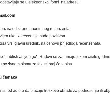
 dostavlјaju se u elektronskoj formi, na adresu:
mail.com
cenzira od strane anonimnog recenzenta.
vlјen ukoliko recenzija bude pozitivna.
pisa vrši glavni urednik, na osnovu prijedloga recenzenata.
je "publish as you go". Radovi se zaprimaju tokom cijele godin
 pozivnom pismu za tekući broj časopisa.
u članaka
traži od autora da plaćaju troškove obrade za podnošenje ili obj