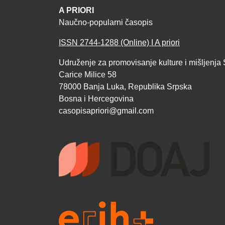
A PRIORI
Naučno-popularni časopis
ISSN 2744-1288 (Online) I A priori
Udruženje za promovisanje kulture i mišljenja 
Carice Milice 58
78000 Banja Luka, Republika Srpska
Bosna i Hercegovina
casopisapriori@gmail.com