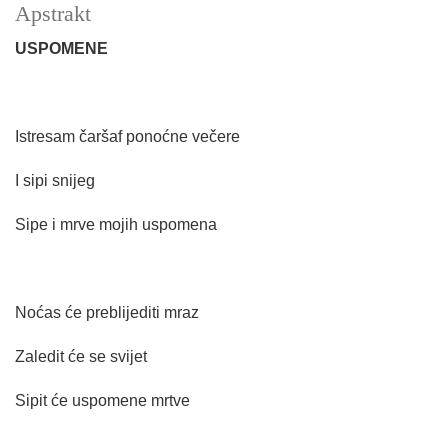
Apstrakt
USPOMENE
Istresam čaršaf ponoćne večere
I sipi snijeg
Sipe i mrve mojih uspomena
Noćas će preblijediti mraz
Zaledit će se svijet
Sipit će uspomene mrtve