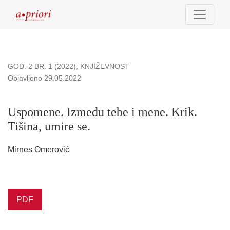
Uspomene. Između tebe i mene. Krik. Tišina, umire se.
GOD. 2 BR. 1 (2022)
,
KNJIŽEVNOST
Objavljeno 29.05.2022
Uspomene. Između tebe i mene. Krik.
Tišina, umire se.
Mirnes Omerović
PDF