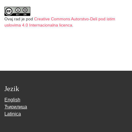
Ovaj rad je pod
Creative Commons Autorstvo-Deli pod istim
uslovima 4.0 Internacionalna licenca
.
Jezik
English
Ћирилица
Latinica