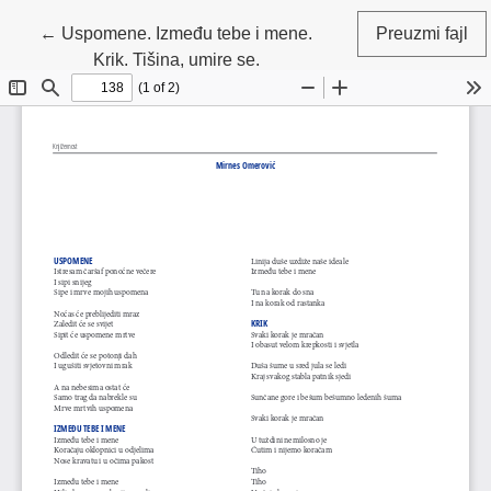
Povratak na detalje članka
←
Uspomene. Između tebe i mene.
Preuzmi fajl
Krik. Tišina, umire se.