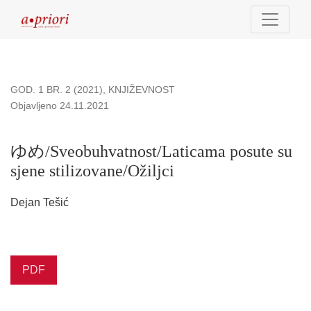
ゆめ/Sveobuhvatnost/Laticama posute su sjene stilizovane/Ož
GOD. 1 BR. 2 (2021)
,
KNJIŽEVNOST
Objavljeno 24.11.2021
ゆめ/Sveobuhvatnost/Laticama posute su
sjene stilizovane/Ožiljci
Dejan Tešić
PDF