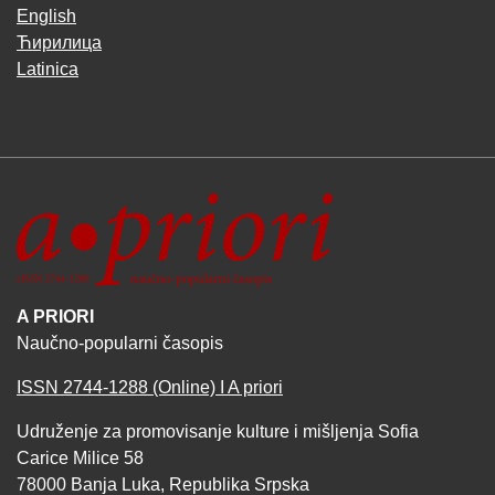
English
Ћирилица
Latinica
A PRIORI
Naučno-popularni časopis
ISSN 2744-1288 (Online) I A priori
Udruženje za promovisanje kulture i mišljenja Sofia
Carice Milice 58
78000 Banja Luka, Republika Srpska