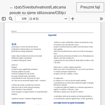
Povratak na detalje članka
←
ゆめ/Sveobuhvatnost/Laticama
Preuzmi fajl
posute su sjene stilizovane/Ožiljci