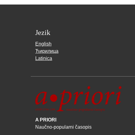
Jezik
English
Ћирилица
Latinica
A PRIORI
Naučno-popularni časopis