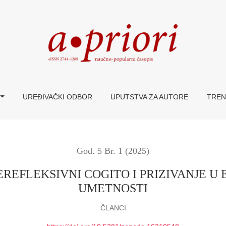
OGITO I PRIZIVANJE U EGZISTENCIJU KROZ MEDIJ UME
UREĐIVAČKI ODBOR
UPUTSTVA ZA AUTORE
TREN
God. 5 Br. 1 (2025)
REFLEKSIVNI COGITO I PRIZIVANJE U 
UMETNOSTI
ČLANCI