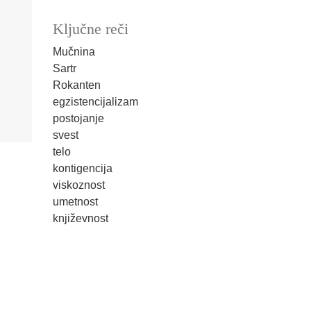
Ključne reči
Mučnina
Sartr
Rokanten
egzistencijalizam
postojanje
svest
telo
kontigencija
viskoznost
umetnost
književnost