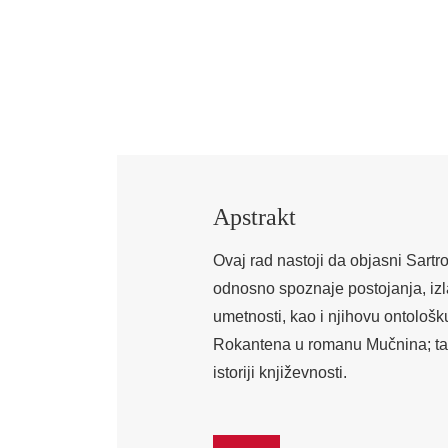
Apstrakt
Ovaj rad nastoji da objasni Sar
odnosno spoznaje postojanja, izla
umetnosti, kao i njihovu ontološk
Rokantena u romanu Mučnina; ta
istoriji književnosti.