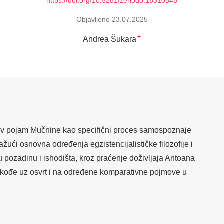
https://doi.org/10.5281/zenodo.16310548
Objavljeno 23.07.2025
+
Andrea Šukara
trov pojam Mučnine kao specifični proces samospoznaje
žući osnovna određenja egzistencijalističke filozofije i
u pozadinu i ishodišta, kroz praćenje doživljaja Antoana
kođe uz osvrt i na određene komparativne pojmove u