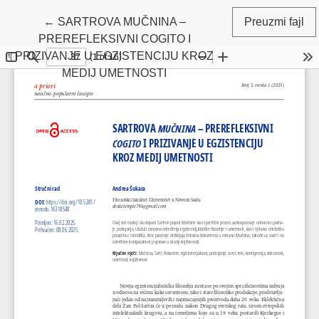
Povratak na detalje članka
←
SARTROVA MUČNINA –
Preuzmi fajl
PREREFLEKSIVNI COGITO I
PRIZIVANJE U EGZISTENCIJU KROZ
MEDIJ UMETNOSTI