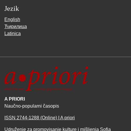
Jezik
English
Ћирилица
Latinica
A PRIORI
Naučno-popularni časopis
ISSN 2744-1288 (Online) I A priori
Udruženje za promovisanje kulture i mišljenja Sofia