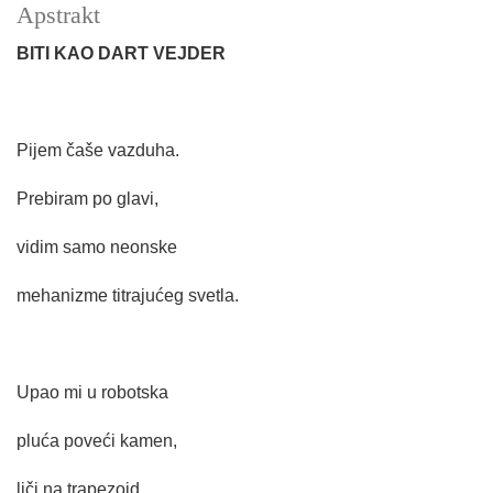
Apstrakt
BITI KAO DART VEJDER
Pijem čaše vazduha.
Prebiram po glavi,
vidim samo neonske
mehanizme titrajućeg svetla.
Upao mi u robotska
pluća poveći kamen,
liči na trapezoid.