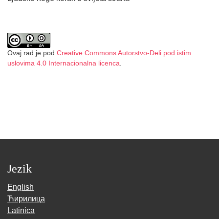
Ovaj rad je pod
Creative Commons Autorstvo-Deli pod istim
uslovima 4.0 Internacionalna licenca
.
Jezik
English
Ћирилица
Latinica