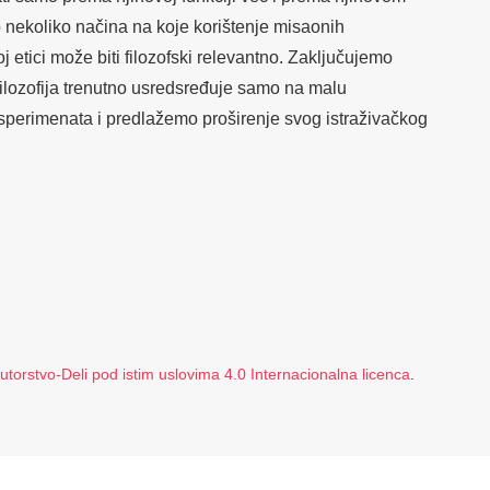
 nekoliko načina na koje korištenje misaonih
etici može biti filozofski relevantno. Zaključujemo
ilozofija trenutno usredsređuje samo na malu
ksperimenata i predlažemo proširenje svog istraživačkog
orstvo-Deli pod istim uslovima 4.0 Internacionalna licenca
.