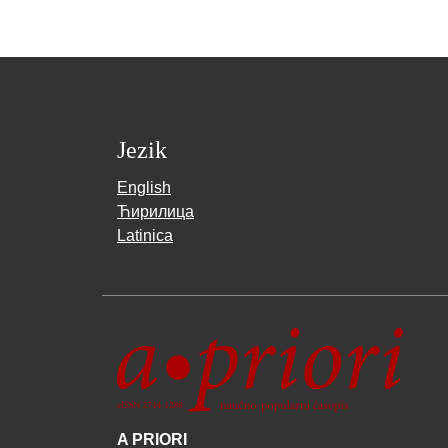
Jezik
English
Ћирилица
Latinica
A PRIORI