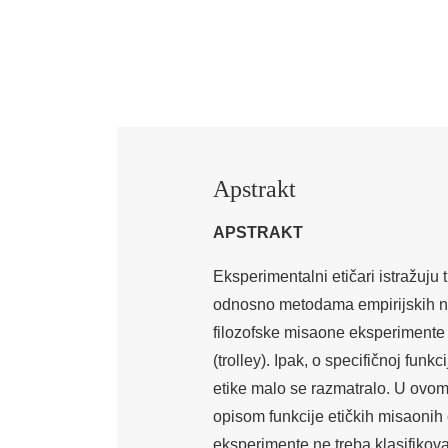
Apstrakt
APSTRAKT
Eksperimentalni etičari istražuju 
odnosno metodama empirijskih nau
filozofske misaone eksperimente 
(trolley). Ipak, o specifičnoj fu
etike malo se razmatralo. U ovo
opisom funkcije etičkih misaoni
eksperimente ne treba klasifikov