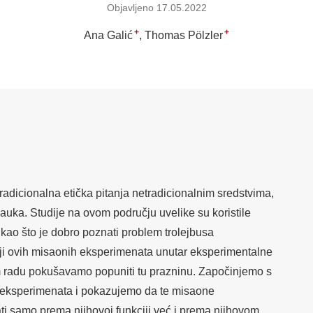
Objavljeno 17.05.2022
+
+
Ana Galić
Thomas Pölzler
tradicionalna etička pitanja netradicionalnim sredstvima,
ka. Studije na ovom području uvelike su koristile
kao što je dobro poznati problem trolejbusa
nkciji ovih misaonih eksperimenata unutar eksperimentalne
m radu pokušavamo popuniti tu prazninu. Započinjemo s
h eksperimenata i pokazujemo da te misaone
ati samo prema njihovoj funkciji već i prema njihovom