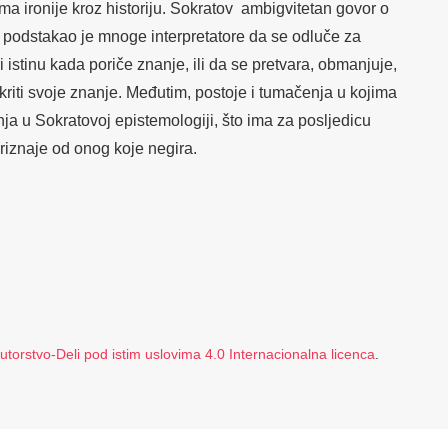
ma ironije kroz historiju. Sokratov ambigvitetan govor o
podstakao je mnoge interpretatore da se odluče za
ri istinu kada poriče znanje, ili da se pretvara, obmanjuje,
kriti svoje znanje. Međutim, postoje i tumačenja u kojima
nja u Sokratovoj epistemologiji, što ima za posljedicu
riznaje od onog koje negira.
orstvo-Deli pod istim uslovima 4.0 Internacionalna licenca
.