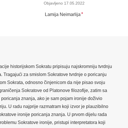
Objavljeno 17.05.2022
+
Lamija Neimarlija
acije historijskom Sokratu pripisuju najskromniju tvrdnju
. Tragajući za smislom Sokratove tvrdnje o poricanju
m Sokrata, odnosno činjenicom da nije pisao svoju
zgraničenja Sokratove od Platonove filozofije, zatim sa
 poricanja znanja, ako je sam pojam ironije doživio
iju. U radu najprije razmatram koji izvor je plauzibilno
okratove ironije poricanja znanja. U prvom dijelu rada
 problemu Sokratove ironije, pristupi interpretatora koji