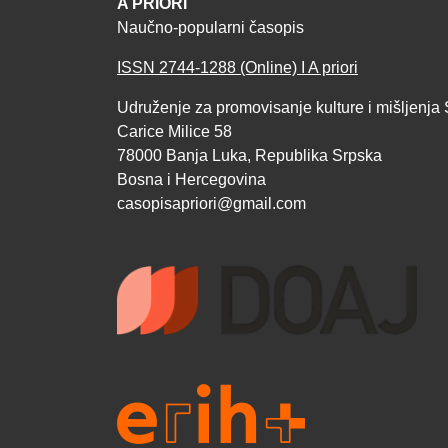
A PRIORI
Naučno-popularni časopis
ISSN 2744-1288 (Online) I A priori
Udruženje za promovisanje kulture i mišljenja 
Carice Milice 58
78000 Banja Luka, Republika Srpska
Bosna i Hercegovina
casopisapriori@gmail.com