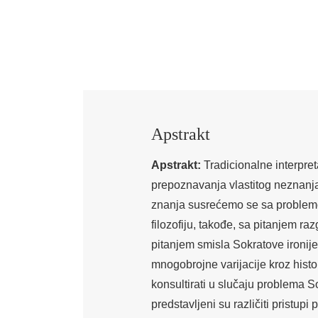
Apstrakt
Apstrakt:
Tradicionalne interpret
prepoznavanja vlastitog neznanja
znanja susrećemo se sa problemo
filozofiju, takođe, sa pitanjem ra
pitanjem smisla Sokratove ironije
mnogobrojne varijacije kroz histor
konsultirati u slučaju problema S
predstavljeni su različiti pristupi