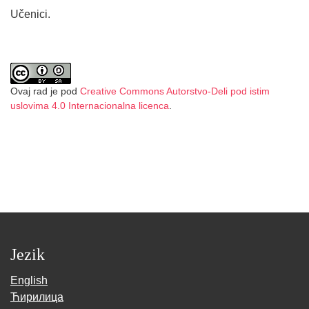
Učenici.
Ovaj rad je pod
Creative Commons Autorstvo-Deli pod istim
uslovima 4.0 Internacionalna licenca
.
Jezik
English
Ћирилица