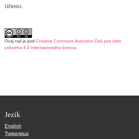
Učenici.
Ovaj rad je pod
Creative Commons Autorstvo-Deli pod istim
uslovima 4.0 Internacionalna licenca
.
Jezik
English
Ћирилица