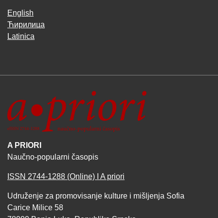
English
Ћирилица
Latinica
A PRIORI
Naučno-popularni časopis
ISSN 2744-1288 (Online) I A priori
Udruženje za promovisanje kulture i mišljenja Sofia
Carice Milice 58