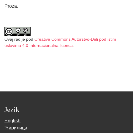
Proza.
Ovaj rad je pod
Creative Commons Autorstvo-Deli pod istim
uslovima 4.0 Internacionalna licenca
.
Jezik
English
Ћирилица