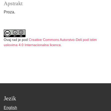
Apstrakt
Proza.
Ovaj rad je pod
Creative Commons Autorstvo-Deli pod istim
uslovima 4.0 Internacionalna licenca
.
Jezik
English