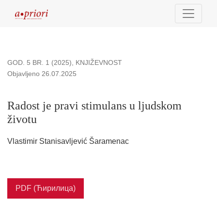
Radost je pravi stimulans u ljudskom životu
GOD. 5 BR. 1 (2025)
,
KNJIŽEVNOST
Objavljeno 26.07.2025
Radost je pravi stimulans u ljudskom
životu
Vlastimir Stanisavljević Šaramenac
PDF (Ћирилица)