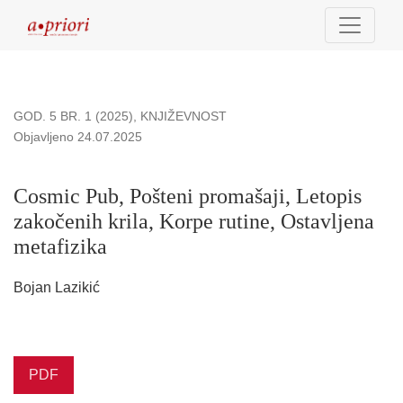
Cosmic Pub, Pošteni promašaji, Letopis zakočenih krila, Korp
GOD. 5 BR. 1 (2025)
,
KNJIŽEVNOST
Objavljeno 24.07.2025
Cosmic Pub, Pošteni promašaji, Letopis
zakočenih krila, Korpe rutine, Ostavljena
metafizika
Bojan Lazikić
PDF