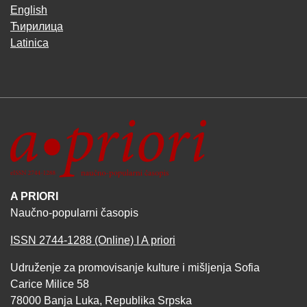
English
Ћирилица
Latinica
A PRIORI
Naučno-popularni časopis
ISSN 2744-1288 (Online) I A priori
Udruženje za promovisanje kulture i mišljenja Sofia
Carice Milice 58
78000 Banja Luka, Republika Srpska