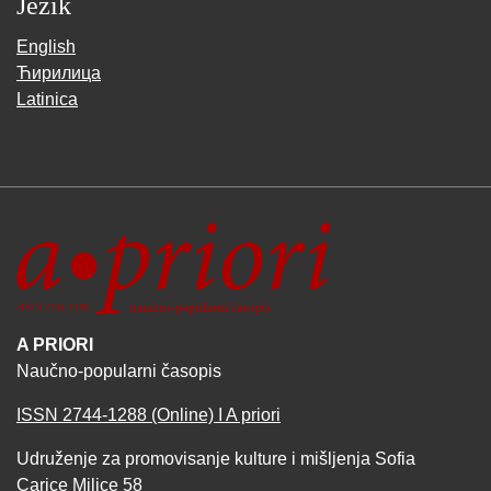
Jezik
English
Ћирилица
Latinica
A PRIORI
Naučno-popularni časopis
ISSN 2744-1288 (Online) I A priori
Udruženje za promovisanje kulture i mišljenja Sofia
Carice Milice 58