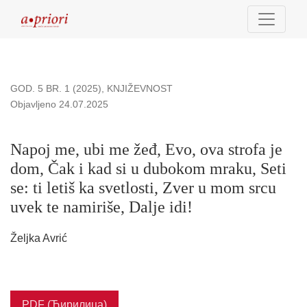
Napoj me, ubi me žeđ, Evo, ova strofa je dom, Čak i kad si u d
GOD. 5 BR. 1 (2025)
,
KNJIŽEVNOST
Objavljeno 24.07.2025
Napoj me, ubi me žeđ, Evo, ova strofa je
dom, Čak i kad si u dubokom mraku, Seti
se: ti letiš ka svetlosti, Zver u mom srcu
uvek te namiriše, Dalje idi!
Željka Avrić
PDF (Ћирилица)