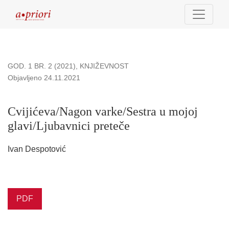
Cvijićeva/Nagon varke/Sestra u mojoj glavi/Ljubavnici preteč
GOD. 1 BR. 2 (2021)
,
KNJIŽEVNOST
Objavljeno 24.11.2021
Cvijićeva/Nagon varke/Sestra u mojoj
glavi/Ljubavnici preteče
Ivan Despotović
PDF