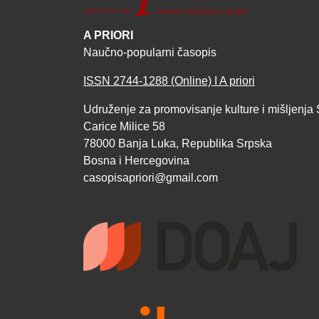
A PRIORI
Naučno-popularni časopis
ISSN 2744-1288 (Online) I A priori
Udruženje za promovisanje kulture i mišljenja 
Carice Milice 58
78000 Banja Luka, Republika Srpska
Bosna i Hercegovina
casopisapriori@gmail.com