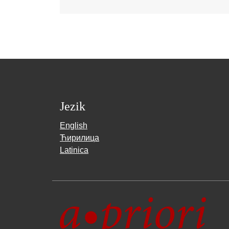
Jezik
English
Ћирилица
Latinica