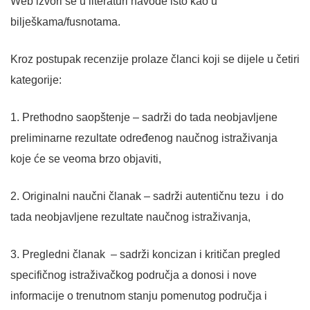
Web izvori se u literaturi navode isto kao u
bilješkama/fusnotama.
Kroz postupak recenzije prolaze članci koji se dijele u četiri
kategorije:
1. Prethodno saopštenje – sadrži do tada neobjavljene
preliminarne rezultate određenog naučnog istraživanja
koje će se veoma brzo objaviti,
2. Originalni naučni članak – sadrži autentičnu tezu i do
tada neobjavljene rezultate naučnog istraživanja,
3. Pregledni članak – sadrži koncizan i kritičan pregled
specifičnog istraživačkog područja a donosi i nove
informacije o trenutnom stanju pomenutog područja i