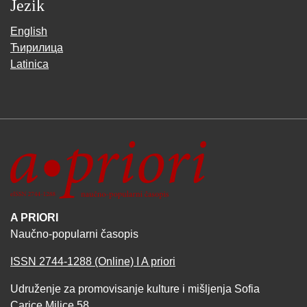
Jezik
English
Ћирилица
Latinica
A PRIORI
Naučno-popularni časopis
ISSN 2744-1288 (Online) I A priori
Udruženje za promovisanje kulture i mišljenja Sofia
Carice Milice 58