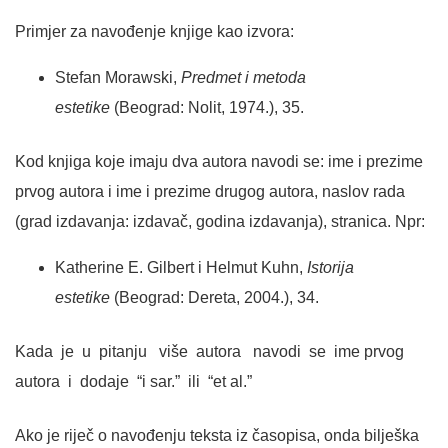
Primjer za navođenje knjige kao izvora:
Stefan Morawski,
Predmet i metoda
estetike
(Beograd: Nolit, 1974.), 35.
Kod knjiga koje imaju dva autora navodi se: ime i prezime
prvog autora i ime i prezime drugog autora, naslov rada
(grad izdavanja: izdavač, godina izdavanja), stranica. Npr:
Katherine E. Gilbert i Helmut Kuhn,
Istorija
estetike
(Beograd: Dereta, 2004.), 34.
Kada je u pitanju više autora navodi se ime prvog
autora i dodaje “i sar.” ili “et al.”
Ako je riječ o navođenju teksta iz časopisa, onda bilješka