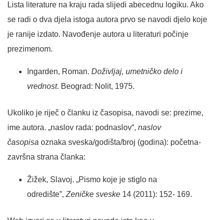
Lista literature na kraju rada slijedi abecednu logiku. Ako
se radi o dva djela istoga autora prvo se navodi djelo koje
je ranije izdato. Navođenje autora u literaturi počinje
prezimenom.
Ingarden, Roman.
Doživljaj, umetničko delo i
vrednost
. Beograd: Nolit, 1975.
Ukoliko je riječ o članku iz časopisa, navodi se: prezime,
ime autora. „naslov rada: podnaslov“,
naslov
časopisa
oznaka sveska/godišta/broj (godina): početna-
završna strana članka:
Žižek, Slavoj. „Pismo koje je stiglo na
odredište”,
Zeničke sveske
14 (2011): 152- 169.