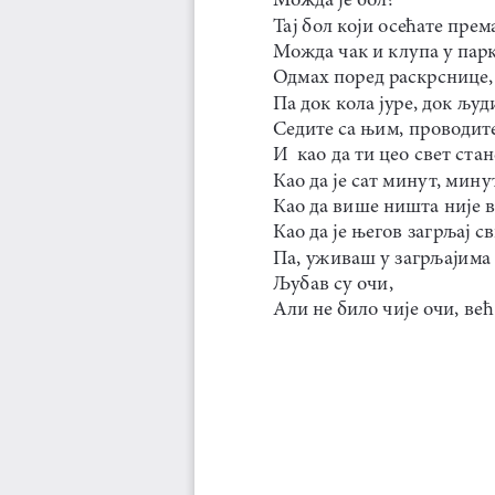
Тај бол који осећате пре
Можда чак и клупа у парк
Одмах поред раскрснице,
Па док кола јуре, док људ
Седите са њим, проводите
И  као да ти цео свет стан
Као да је сат минут, минут
Као да више ништа није 
Као да је његов загрљај св
Па, уживаш у загрљајима
Љубав су очи,
Али не било чије очи, већ