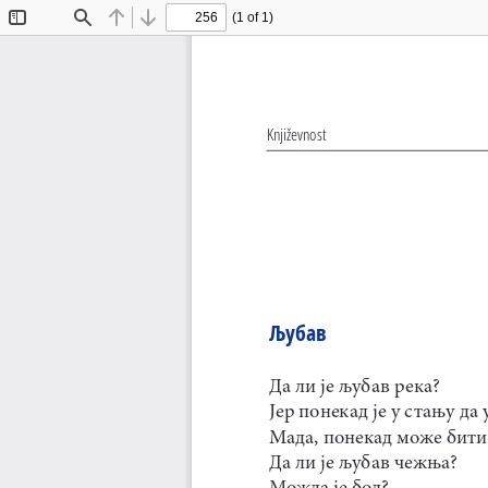
(1 of 1)
Toggle
Find
Previous
Next
Sidebar
Književnost
Љубав
Да ли је љубав река?
Јер понекад је у стању да 
Мада, понекад може бити 
Да ли је љубав чежња?
Можда је бол?