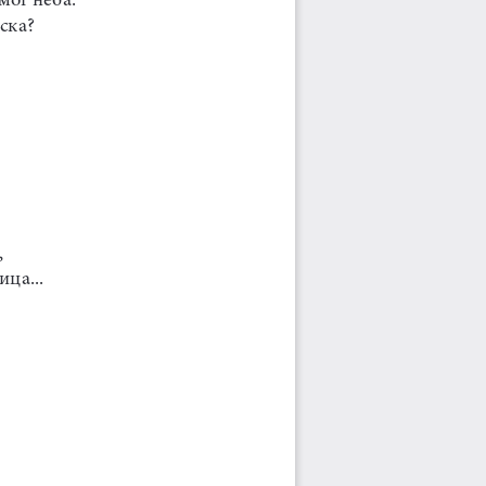
ска?
,
ица...