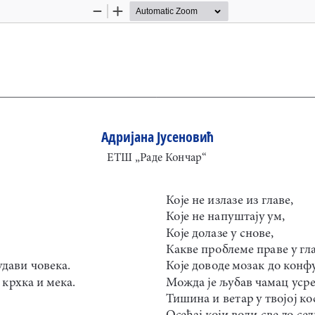
Zoom
Zoom
Out
In
Адријана Јусеновић
ЕТШ „Раде Кончар“
Које не излазе из главе,
Које не напуштају ум,
Које долазе у снове,
Какве проблеме праве у гл
удави човека.
Које доводе мозак до конф
крхка и мека.
Можда је љубав чамац усре
Тишина и ветар у твојој ко
Осећај који води све до сед