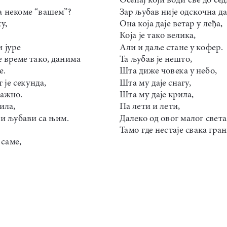
ма некоме “вашем”?
Зар љубав није одскочна да
у,
Она која даје ветар у леђа,
Која је тако велика,
и јуре
Али и даље стане у кофер.
 време тако, данима
Та љубав је нешто,
е.
Шта диже човека у небо,
 је секунда,
Шта му даје снагу,
важно.
Шта му даје крила,
ила,
Па лети и лети,
 и љубави са њим.
Далеко од овог малог света
Тамо где нестаје свака гран
 саме,