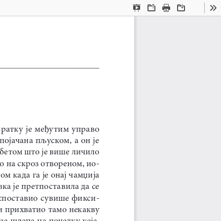
Current
Presentation
Open
Print
Download
To
View
Mode
вратку је међутим управо 
појачана пљуском, а он је 
бетом што је више личило 
о на скроз отвореном, ио
-
м када га је онај чамџија 
ка је претпоставила да се 
испоставио сувише фикси
-
и прихватио тамо некакву 
за шлепа на почетку кеја, 