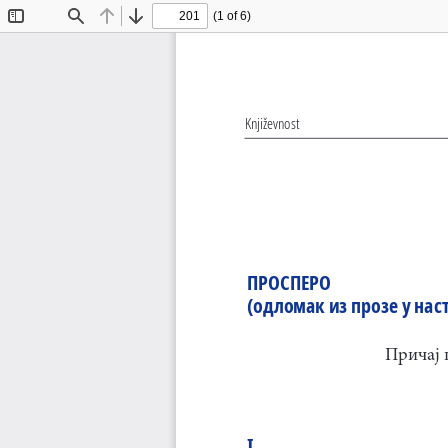
(1 of 6)
Toggle
Find
Previous
Next
Sidebar
Književnost
ПРОСПЕРО
(одломак из прозе у нас
Причај 
I