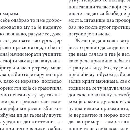
погледавши таласе који су х
а мајком.
иначе гледао са безбедне 
а себе одабрао то име добро
-
моста, штавише иза прозор
ероватно му га је наденуо 
бар, но после дугог протиц
но познавао, разуме се дуже 
изгубио је значење.
огло деловати као урок, јер 
Желео је да дохака ветр
 свет пре свога оца, то ће по 
је зато решио да следећег 
 онај начин морати учинити 
где нема таласа и где је в
еслојни чамац на надувава
-
како рече прилично небитан,
бригу и извесну трему, мада 
страну матицу. Но, ту је и
увао, а био га је наручио пре 
прво ићи аутобусом да би исп
 како се изразио, погледао 
залив крцат маринама, све 
морености која се граничила 
годним да се ту надува чам
учио невелику кутију са спа
-
донекле позитивну, тескобу
 метра и тридесет сантиме
-
ком је спазио дугачак и у
специфичан разлог због ког 
ђу два велика привезишта, 
ећујем ни да га имају други 
је вероватно и морао пос
 су једнога дана источни та
-
да на пример – самосталн
ли прилично велики, одбио 
попне га на своја кола или