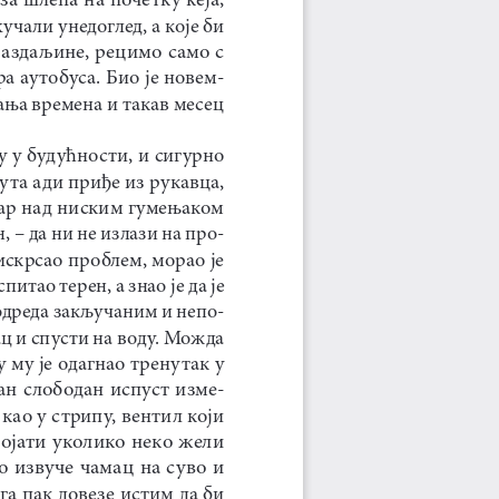
учали унедоглед, а које би 
раздаљине, рецимо само с 
а аутобуса. Био је новем
-
ања времена и такав месец 
у у будућности, и сигурно 
пута ади приђе из рукавца, 
етар над ниским гумењаком 
 – да ни не излази на про
-
 искрсао проблем, морао је 
итао терен, а знао је да је 
одреда закључаним и непо
-
ац и спусти на воду. Можда 
 му је одагнао тренутак у 
зан слободан испуст изме
-
као у стрипу, вентил који 
тојати уколико неко жели 
о извуче чамац на суво и 
 га пак довезе истим да би 