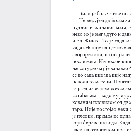
Било је боље живети с
Не верујем да је сам з
ћудног и жилавог мага, в
неко ко је њега дуго и дав
и од Живке. То је сада м
када већ није напустио овај
свој прилици, на овај или
после њега. Интексов виш
ње сигурно му је задавао 
се до сада никада није изд
неколико месеци. Поштар,
га је са извесном дозом с
са гађењем – када му је ур
кованим пловилом од два
тара. Није постојао неки 
је пловио, премда не прим
који бораве на води. Када
ласи на отвореном поста