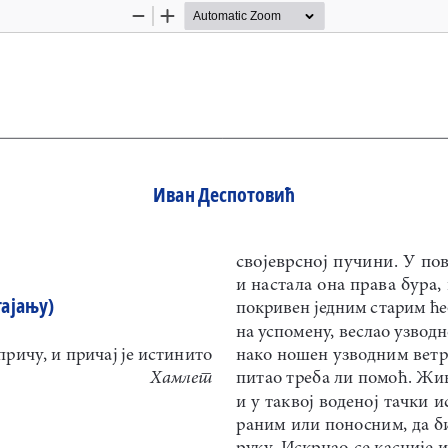
Zoom
Zoom
Out
In
Иван Деспотовић
својеврсној пучини. У по
и настала она права бура, 
тајању)
покривен једним старим ће
на успомену, веслао узводн
причу, и причај је истинито
нако ношен узводним ветро
Хамлет
питао треба ли помоћ. Жив
и у таквој воденој тачки 
раним или поносним, да б
руку. Искрцао се касније и