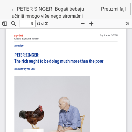
Povratak na detalje članka
←
PETER SINGER: Bogati trebaju
Preuzmi fajl
učiniti mnogo više nego siromašni