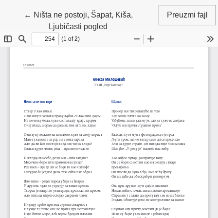
Povratak na detalje članka
←
Ništa ne postoji, Šapat, Kiša,
Preuzmi fajl
Ljubičasti pogled