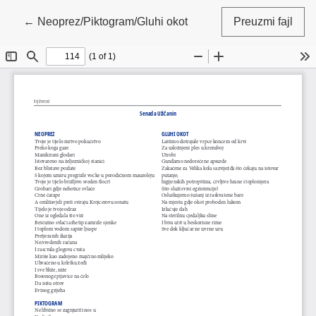
Povratak na detalje članka
←
Neoprez/Piktogram/Gluhi okot
Preuzmi fajl