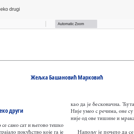
ka
neko drugi