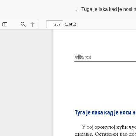
Povratak na detalje član
←
Tuga je laka kad je nosi 