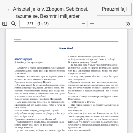
Povratak na detalje članka
←
Aristotel je kriv, Zbogom, Sebičnost,
Preuzmi fajl
razume se, Besmrtni milijarder