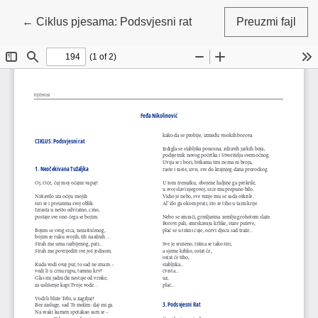
Povratak na detalje članka
←
Ciklus pjesama: Podsvjesni rat
Preuzmi fajl