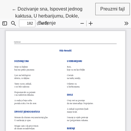
Povratak na detalje članka
←
Dozivanje sna, Ispovest jednog
Preuzmi fajl
kaktusa, U herbarijumu, Dokle,
Buđenje