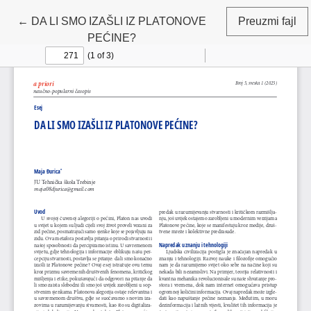
Povratak na detalje članka
←
DA LI SMO IZAŠLI IZ PLATONOVE
Preuzmi fajl
PEĆINE?