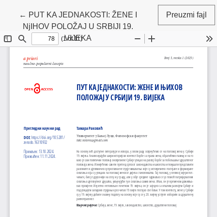
Povratak na detalje članka
←
PUT KA JEDNAKOSTI: ŽENE I
Preuzmi fajl
NjIHOV POLOŽAJ U SRBIJI 19.
VIJEKA