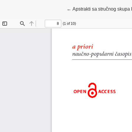
Povratak na detalje članka
←
Apstrakti sa stručnog skupa F