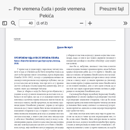
Povratak na detalje članka
←
Pre vremena čuda i posle vremena
Preuzmi fajl
Pekića